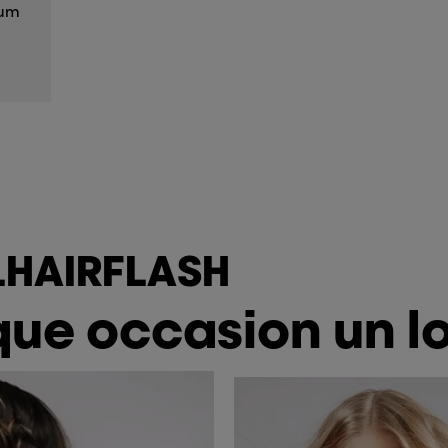
mum
HAIRFLASH
ue occasion un l