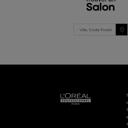
Salon
T
T
T