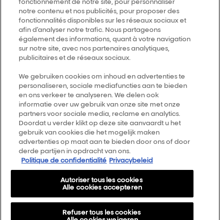
fonctionnement de notre site, pour personnaliser
notre contenu et nos publicités, pour proposer des
fonctionnalités disponibles sur les réseaux sociaux et
Trouver un salon
afin d’analyser notre trafic. Nous partageons
également des informations, quant à votre navigation
sur notre site, avec nos partenaires analytiques,
publicitaires et de réseaux sociaux.
Follow us
We gebruiken cookies om inhoud en advertenties te
personaliseren, sociale mediafuncties aan te bieden
L’Oréal Professionnel
14, rue Royale 75008 PARIS
en ons verkeer te analyseren. We delen ook
consumercareNL@loreal.com
informatie over uw gebruik van onze site met onze
partners voor sociale media, reclame en analytics.
Retour haut de page
Doordat u verder klikt op deze site aanvaardt u het
gebruik van cookies die het mogelijk maken
Choisir votre pays
advertenties op maat aan te bieden door ons of door
derde partijen in opdracht van ons.
Politique de confidentialité
Privacybeleid
Plan du site
Autoriser tous les cookies
Conditions générales
Alle cookies accepteren
Politique de confidentialité
Refuser tous les cookies
A propos
Alle cookies weigeren