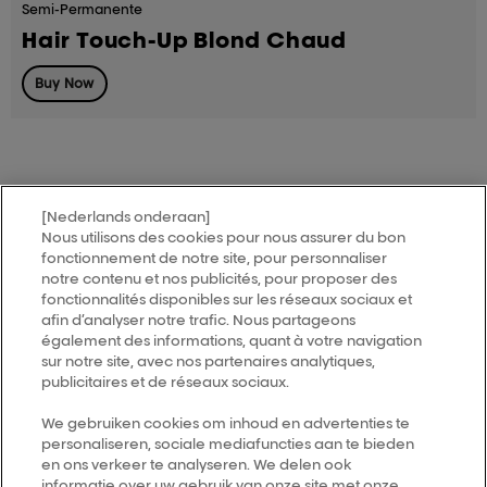
Semi-Permanente
Hair Touch-Up Blond Chaud
Buy Now
[Nederlands onderaan]
MY HAIR
[iD]
Nous utilisons des cookies pour nous assurer du bon
fonctionnement de notre site, pour personnaliser
notre contenu et nos publicités, pour proposer des
Trouver un salon
fonctionnalités disponibles sur les réseaux sociaux et
afin d’analyser notre trafic. Nous partageons
également des informations, quant à votre navigation
Follow us
sur notre site, avec nos partenaires analytiques,
publicitaires et de réseaux sociaux.
L’Oréal Professionnel
We gebruiken cookies om inhoud en advertenties te
14, rue Royale 75008 PARIS
personaliseren, sociale mediafuncties aan te bieden
consumercareNL@loreal.com
en ons verkeer te analyseren. We delen ook
informatie over uw gebruik van onze site met onze
Retour haut de page