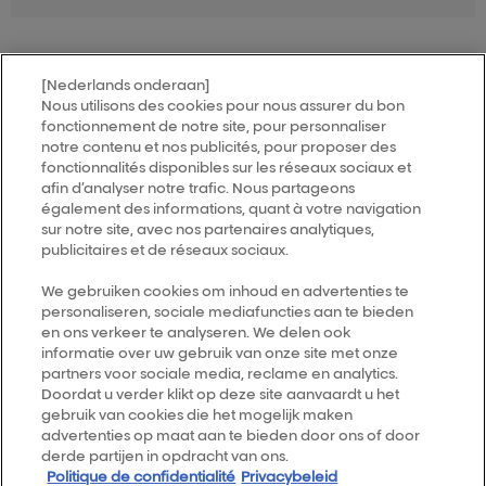
[Nederlands onderaan]
Nous utilisons des cookies pour nous assurer du bon
MY HAIR
[iD]
fonctionnement de notre site, pour personnaliser
notre contenu et nos publicités, pour proposer des
fonctionnalités disponibles sur les réseaux sociaux et
Trouver un salon
afin d’analyser notre trafic. Nous partageons
également des informations, quant à votre navigation
sur notre site, avec nos partenaires analytiques,
publicitaires et de réseaux sociaux.
Follow us
We gebruiken cookies om inhoud en advertenties te
personaliseren, sociale mediafuncties aan te bieden
L’Oréal Professionnel
14, rue Royale 75008 PARIS
en ons verkeer te analyseren. We delen ook
consumercareNL@loreal.com
informatie over uw gebruik van onze site met onze
partners voor sociale media, reclame en analytics.
Retour haut de page
Doordat u verder klikt op deze site aanvaardt u het
gebruik van cookies die het mogelijk maken
advertenties op maat aan te bieden door ons of door
Choisir votre pays
derde partijen in opdracht van ons.
Politique de confidentialité
Privacybeleid