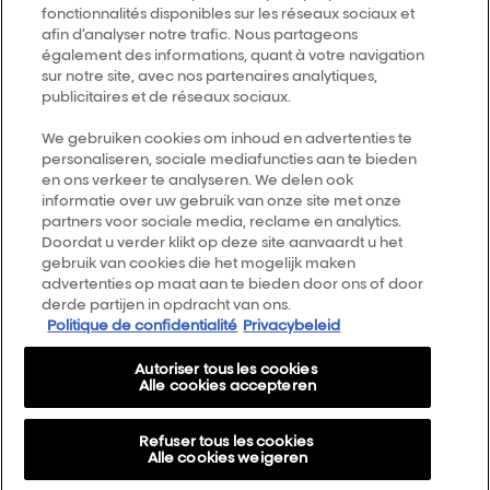
fonctionnalités disponibles sur les réseaux sociaux et
Trouver un salon
afin d’analyser notre trafic. Nous partageons
également des informations, quant à votre navigation
sur notre site, avec nos partenaires analytiques,
Follow us
publicitaires et de réseaux sociaux.
We gebruiken cookies om inhoud en advertenties te
personaliseren, sociale mediafuncties aan te bieden
L’Oréal Professionnel
14, rue Royale 75008 PARIS
en ons verkeer te analyseren. We delen ook
consumercareNL@loreal.com
informatie over uw gebruik van onze site met onze
partners voor sociale media, reclame en analytics.
Retour haut de page
Doordat u verder klikt op deze site aanvaardt u het
gebruik van cookies die het mogelijk maken
Choisir votre pays
advertenties op maat aan te bieden door ons of door
derde partijen in opdracht van ons.
Politique de confidentialité
Privacybeleid
Plan du site
Autoriser tous les cookies
Conditions générales
Alle cookies accepteren
Politique de confidentialité
Refuser tous les cookies
A propos
Alle cookies weigeren
Cookie Settings