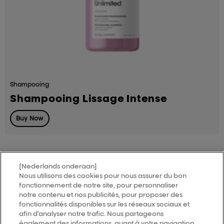
Shampooing
Shampooing Lissage Intense
Buy Now
[Nederlands onderaan]
Nous utilisons des cookies pour nous assurer du bon
MY HAIR
[iD]
fonctionnement de notre site, pour personnaliser
notre contenu et nos publicités, pour proposer des
fonctionnalités disponibles sur les réseaux sociaux et
Trouver un salon
afin d’analyser notre trafic. Nous partageons
également des informations, quant à votre navigation