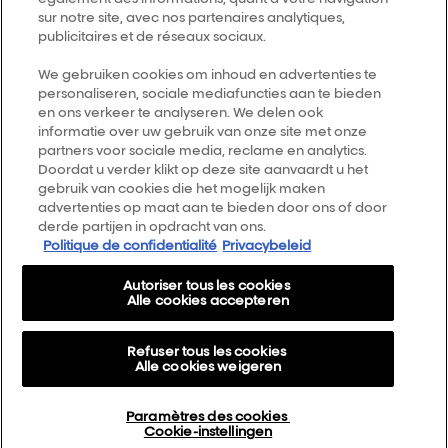
sur notre site, avec nos partenaires analytiques,
Follow us
publicitaires et de réseaux sociaux.
We gebruiken cookies om inhoud en advertenties te
personaliseren, sociale mediafuncties aan te bieden
L’Oréal Professionnel
14, rue Royale 75008 PARIS
en ons verkeer te analyseren. We delen ook
consumercareNL@loreal.com
informatie over uw gebruik van onze site met onze
partners voor sociale media, reclame en analytics.
Retour haut de page
Doordat u verder klikt op deze site aanvaardt u het
gebruik van cookies die het mogelijk maken
Choisir votre pays
advertenties op maat aan te bieden door ons of door
derde partijen in opdracht van ons.
Politique de confidentialité
Privacybeleid
Plan du site
Autoriser tous les cookies
Conditions générales
Alle cookies accepteren
Politique de confidentialité
Refuser tous les cookies
A propos
Alle cookies weigeren
Cookie Settings
Paramètres des cookies
AirLight Pro Terms & Conditions
Cookie-instellingen