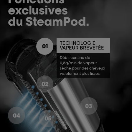
exclusives
du SteamPod.
TECHNOLOGIE
01
VAPEUR BREVETÉE
Débit continu de
0,8g/min de vapeur
sèche pour des cheveux
visiblement plus lisses.
02
03
04
05