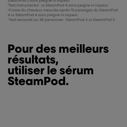
SteamPod 3 sans peigne ni vapeur.
³Test instrumental : vs SteamPod 4 sans peigne ni vapeur.
⁴Casse du cheveux mesurée après 15 passages du SteamPod
4 vs SteamPod 4 sans peigne ni vapeur.
⁵Test sensoriel sur 38 personnes : SteamPod 4 vs SteamPod 3.
Pour des meilleurs
résultats,
utiliser le sérum
SteamPod.