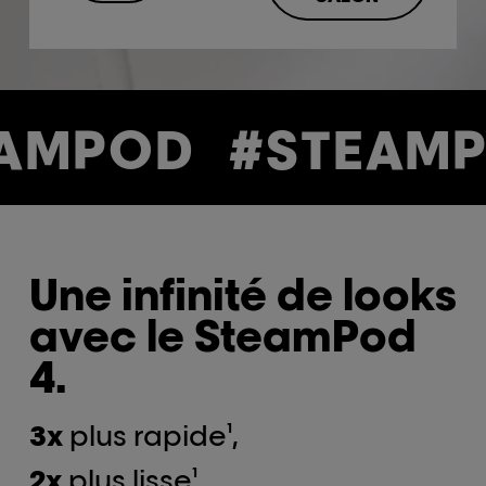
AMPOD
#STEAMP
Une infinité de looks
avec le SteamPod
4.
3x
plus rapide¹,
2x
plus lisse¹,