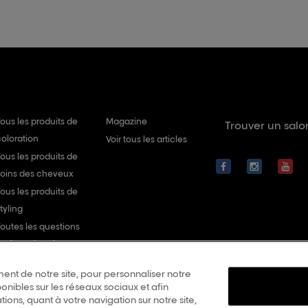
ous les produits de
Magazine
Trouver un salo
coloration
Voir tous les articles
ous les produits de
soins des cheveux
ous les produits de
tyling
Toutes les questions
sur les soins cheveux
Toutes les questions
ent de notre site, pour personnaliser notre
Coloration
onibles sur les réseaux sociaux et afin
Contact
ons, quant à votre navigation sur notre site,