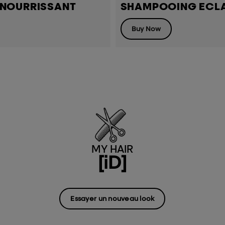
NOURRISSANT
SHAMPOOING ECLA
Buy Now
MY HAIR
[iD]
Essayer un nouveau look