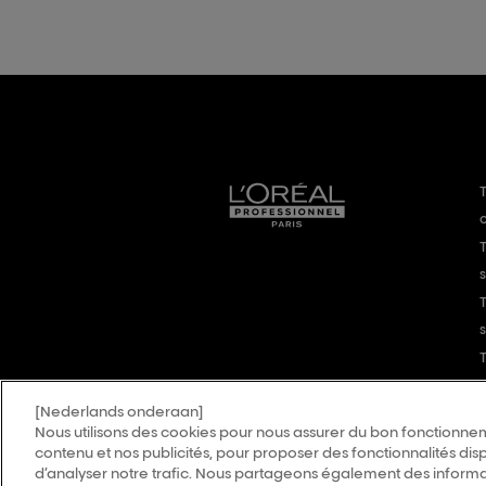
T
T
T
s
[Nederlands onderaan]
Nous utilisons des cookies pour nous assurer du bon fonctionnem
contenu et nos publicités, pour proposer des fonctionnalités disp
d’analyser notre trafic. Nous partageons également des informati