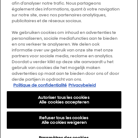
afin d’analyser notre trafic. Nous partageons
également des informations, quant à votre navigation
Follow us
sur notre site, avec nos partenaires analytiques,
publicitaires et de réseaux sociaux.
L’Oréal Professionnel
We gebruiken cookies om inhoud en advertenties te
14, rue Royale 75008 PARIS
personaliseren, sociale mediafuncties aan te bieden
[email protected]
en ons verkeer te analyseren. We delen ook
Terug naar de top
informatie over uw gebruik van onze site met onze
partners voor sociale media, reclame en analytics.
Doordat u verder klikt op deze site aanvaardt u het
Kies je land
gebruik van cookies die het mogelijk maken
advertenties op maat aan te bieden door ons of door
derde partijen in opdracht van ons.
Smartbond
Politique de confidentialité
Privacybeleid
Sitemap
Autoriser tous les cookies
Algemene voorwaarden
Alle cookies accepteren
Privacybeleid
Refuser tous les cookies
Over Ons
Alle cookies weigeren
Cookie Settings
Paramètres des cookies