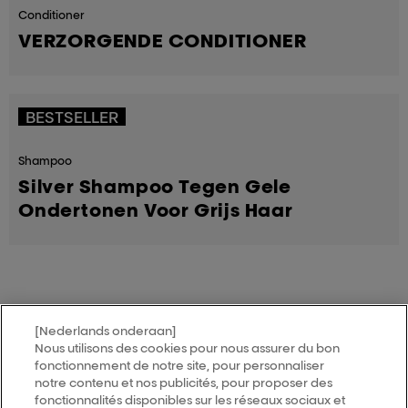
Conditioner
VERZORGENDE CONDITIONER
BESTSELLER
Shampoo
Silver Shampoo Tegen Gele
Ondertonen Voor Grijs Haar
[Nederlands onderaan]
MY HAIR
[iD]
Nous utilisons des cookies pour nous assurer du bon
fonctionnement de notre site, pour personnaliser
notre contenu et nos publicités, pour proposer des
Vind een salon
fonctionnalités disponibles sur les réseaux sociaux et