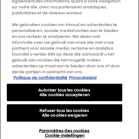
également des informations, quant à votre navigation
Follow us
sur notre site, avec nos partenaires analytiques,
publicitaires et de réseaux sociaux.
L’Oréal Professionnel
We gebruiken cookies om inhoud en advertenties te
14, rue Royale 75008 PARIS
personaliseren, sociale mediafuncties aan te bieden
[email protected]
en ons verkeer te analyseren. We delen ook
Terug naar de top
informatie over uw gebruik van onze site met onze
partners voor sociale media, reclame en analytics.
Doordat u verder klikt op deze site aanvaardt u het
Kies je land
gebruik van cookies die het mogelijk maken
advertenties op maat aan te bieden door ons of door
derde partijen in opdracht van ons.
Smartbond
Politique de confidentialité
Privacybeleid
Sitemap
Autoriser tous les cookies
Algemene voorwaarden
Alle cookies accepteren
Privacybeleid
Refuser tous les cookies
Over Ons
Alle cookies weigeren
Cookie Settings
Paramètres des cookies
AirLight Pro Terms & Conditions
Cookie-instellingen