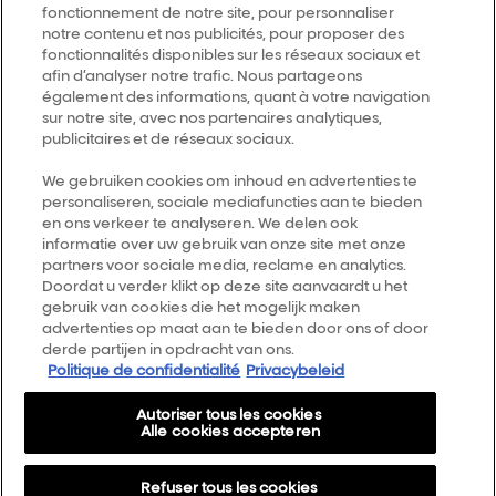
fonctionnement de notre site, pour personnaliser
notre contenu et nos publicités, pour proposer des
Vind een salon
fonctionnalités disponibles sur les réseaux sociaux et
afin d’analyser notre trafic. Nous partageons
également des informations, quant à votre navigation
Follow us
sur notre site, avec nos partenaires analytiques,
publicitaires et de réseaux sociaux.
L’Oréal Professionnel
We gebruiken cookies om inhoud en advertenties te
14, rue Royale 75008 PARIS
personaliseren, sociale mediafuncties aan te bieden
[email protected]
en ons verkeer te analyseren. We delen ook
Terug naar de top
informatie over uw gebruik van onze site met onze
partners voor sociale media, reclame en analytics.
Doordat u verder klikt op deze site aanvaardt u het
Kies je land
gebruik van cookies die het mogelijk maken
advertenties op maat aan te bieden door ons of door
derde partijen in opdracht van ons.
Smartbond
Politique de confidentialité
Privacybeleid
Sitemap
Autoriser tous les cookies
Algemene voorwaarden
Alle cookies accepteren
Privacybeleid
Refuser tous les cookies
Over Ons