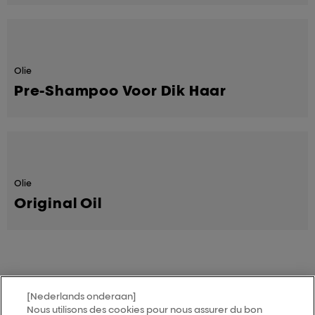
Olie
Pre-Shampoo Voor Dik Haar
Olie
Original Oil
[Nederlands onderaan]
MY HAIR
[iD]
Nous utilisons des cookies pour nous assurer du bon