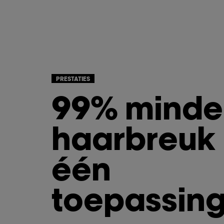
PRESTATIES
99% minde
haarbreuk
één
toepassin