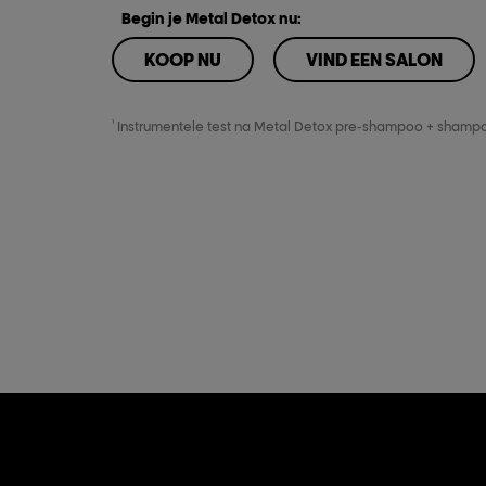
Begin je Metal Detox nu:
KOOP NU
VIND EEN SALON
KOOP NU
VIND EEN SALON
1
Instrumentele test na Metal Detox pre-shampoo + shampo