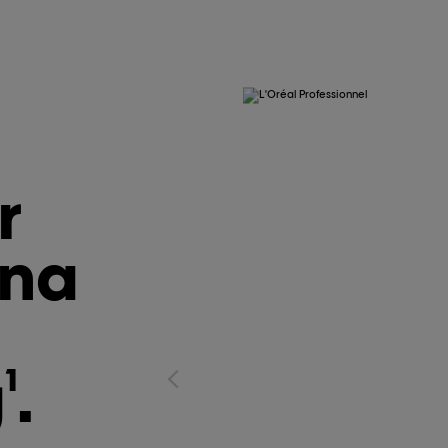
r
 na
g
.
1