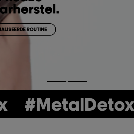
arherstel.
ALISEERDE ROUTINE
ALISEERDE ROUTINE
MetalDetox
#M