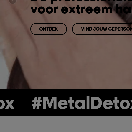
voor extreem ha
ONTDEK
VIND JOUW GEPERSON
ONTDEK
VIND JOUW GEPERSON
#MetalDetox
#