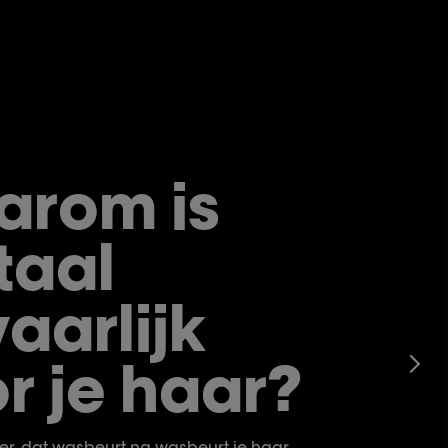
arom is
taal
aarlijk
r je haar?
er, dat wasbeurt na wasbeurt je haar