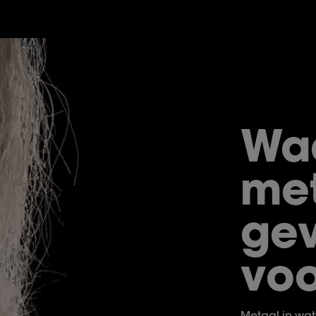
Wa
me
gev
voo
Metaal in wat