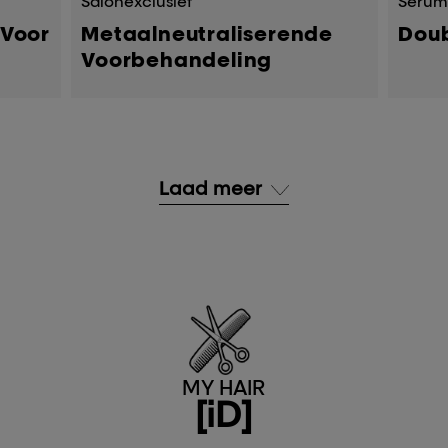
Salonexclusief
Seru
 Voor
Metaalneutraliserende
Dou
Voorbehandeling
Laad meer
MY HAIR
[iD]