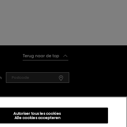
Terug naar de top
n
L’Oréal Professionnel
14, rue Royale 75008 PARIS
Autoriser tous les cookies
Alle cookies accepteren
[email protected]