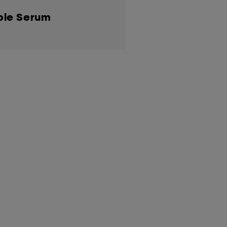
m
ble Serum