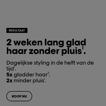
RESULTAAT
2 weken lang glad
haar zonder pluis
.
1
Dagelijkse styling in de helft van de
1
tijd
.
2
5x
gladder haar
.
1
2x
minder pluis
.
KOOP NU