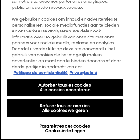
sur notre site, avec nos partenaires analytiques,
publicitaires et de réseaux sociaux.
Bovendien herinneren Wij u eraan dat elke
Content het voorwerp kan uitmaken van
We gebruiken cookies om inhoud en advertenties te
referencering op een zoekmachine en, bijgevolg,
personaliseren, sociale mediafuncties aan te bieden
ook door een publiek buiten de Website
en ons verkeer te analyseren. We delen ook
informatie over uw gebruik van onze site met onze
geraadpleegd kan worden.
partners voor sociale media, reclame en analytics.
Doordat u verder klikt op deze site aanvaardt u het
gebruik van cookies die het mogelijk maken
advertenties op maat aan te bieden door ons of door
Deze toestemming geeft Ons de mogelijkheid om
derde partijen in opdracht van ons.
uw Content aan te passen en/of om elke
Politique de confidentialité
Privacybeleid
verduidelijking aan het oorspronkelijke materiaal
Autoriser tous les cookies
toe te voegen die Wij nuttig zouden achten, voor
Alle cookies accepteren
zover de voornoemde Content uw beeld of uw
teksten niet aantasten.
Refuser tous les cookies
Alle cookies weigeren
Bovendien kan het gebruik van de
Paramètres des cookies
Cookie-instellingen
Gebruikerscontent gepaard gaan met specifieke,