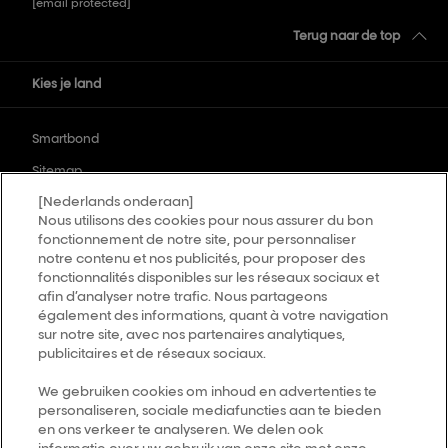
[email protected]
Terug naar de top
Kies je land
Smartbond
Sitemap
[Nederlands onderaan]
Algemene voorwaarden
Nous utilisons des cookies pour nous assurer du bon
Privacybeleid
fonctionnement de notre site, pour personnaliser
notre contenu et nos publicités, pour proposer des
Over Ons
fonctionnalités disponibles sur les réseaux sociaux et
afin d’analyser notre trafic. Nous partageons
Cookie Settings
également des informations, quant à votre navigation
AirLight Pro Terms & Conditions
sur notre site, avec nos partenaires analytiques,
publicitaires et de réseaux sociaux.
We gebruiken cookies om inhoud en advertenties te
personaliseren, sociale mediafuncties aan te bieden
en ons verkeer te analyseren. We delen ook