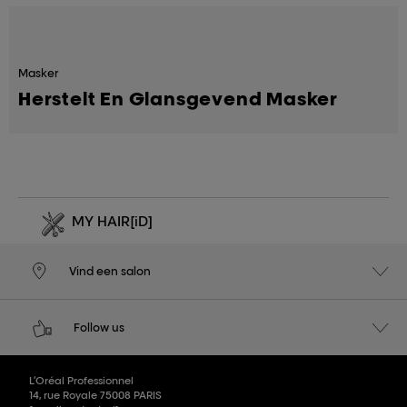
Masker
Herstelt En Glansgevend Masker
MY HAIR
[iD]
Vind een salon
Follow us
L’Oréal Professionnel
14, rue Royale 75008 PARIS