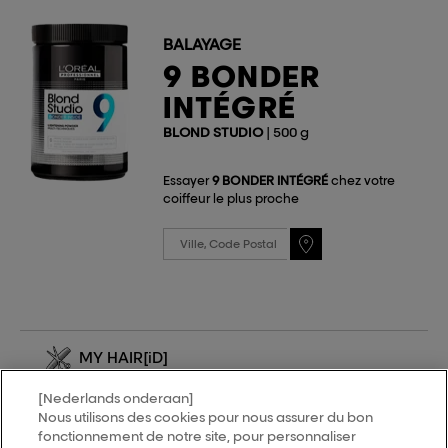
BALAYAGE
9 BONDER
INTÉGRÉ
BLOND STUDIO
| 500 g
Essayer
9 BONDER INTÉGRÉ
chez votre
coiffeur le plus proche
MY HAIR
[iD]
[Nederlands onderaan]
Trouver un salon
Nous utilisons des cookies pour nous assurer du bon
fonctionnement de notre site, pour personnaliser