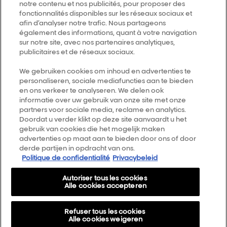
notre contenu et nos publicités, pour proposer des
fonctionnalités disponibles sur les réseaux sociaux et
Follow us
afin d’analyser notre trafic. Nous partageons
également des informations, quant à votre navigation
sur notre site, avec nos partenaires analytiques,
L’Oréal Professionnel
14, rue Royale 75008 PARIS
publicitaires et de réseaux sociaux.
consumercareNL@loreal.com
We gebruiken cookies om inhoud en advertenties te
Retour haut de page
personaliseren, sociale mediafuncties aan te bieden
en ons verkeer te analyseren. We delen ook
informatie over uw gebruik van onze site met onze
Choisir votre pays
partners voor sociale media, reclame en analytics.
Doordat u verder klikt op deze site aanvaardt u het
Plan du site
gebruik van cookies die het mogelijk maken
advertenties op maat aan te bieden door ons of door
Conditions générales
derde partijen in opdracht van ons.
Politique de confidentialité
Privacybeleid
Politique de confidentialité
A propos
Autoriser tous les cookies
Alle cookies accepteren
Cookie Settings
AirLight Pro Terms & Conditions
Refuser tous les cookies
Alle cookies weigeren