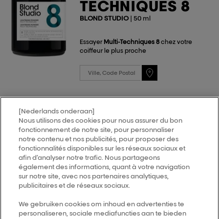
TECHNIQUES 8
BLOND STUDIO
| 50 ml
Essayer
Multi-Techniques 8
chez votre
coiffeur le plus proche
[Nederlands onderaan]
Nous utilisons des cookies pour nous assurer du bon
MY HAIR
[iD]
fonctionnement de notre site, pour personnaliser
notre contenu et nos publicités, pour proposer des
fonctionnalités disponibles sur les réseaux sociaux et
Trouver un salon
afin d’analyser notre trafic. Nous partageons
également des informations, quant à votre navigation
sur notre site, avec nos partenaires analytiques,
publicitaires et de réseaux sociaux.
Follow us
We gebruiken cookies om inhoud en advertenties te
personaliseren, sociale mediafuncties aan te bieden
L’Oréal Professionnel