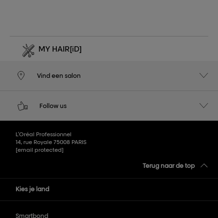
MY HAIR
[iD]
Vind een salon
Follow us
L’Oréal Professionnel
14, rue Royale 75008 PARIS
[email protected]
Terug naar de top
Kies je land
Smartbond