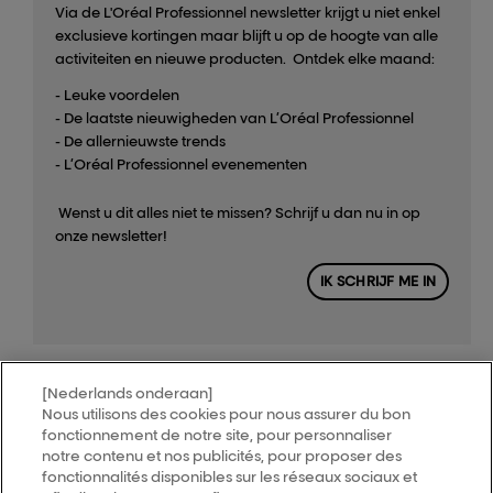
Via de L'Oréal Professionnel newsletter krijgt u niet enkel
exclusieve kortingen maar blijft u op de hoogte van alle
activiteiten en nieuwe producten. Ontdek elke maand:
- Leuke voordelen
- De laatste nieuwigheden van L’Oréal Professionnel
- De allernieuwste trends
- L’Oréal Professionnel evenementen
Wenst u dit alles niet te missen? Schrijf u dan nu in op
onze newsletter!
IK SCHRIJF ME IN
[Nederlands onderaan]
MY HAIR
[iD]
Nous utilisons des cookies pour nous assurer du bon
fonctionnement de notre site, pour personnaliser
notre contenu et nos publicités, pour proposer des
Vind een salon
fonctionnalités disponibles sur les réseaux sociaux et