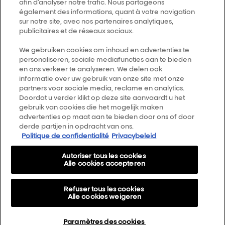
afin d’analyser notre trafic. Nous partageons
également des informations, quant à votre navigation
Follow us
sur notre site, avec nos partenaires analytiques,
publicitaires et de réseaux sociaux.
L’Oréal Professionnel
We gebruiken cookies om inhoud en advertenties te
14, rue Royale 75008 PARIS
personaliseren, sociale mediafuncties aan te bieden
[email protected]
en ons verkeer te analyseren. We delen ook
Terug naar de top
informatie over uw gebruik van onze site met onze
partners voor sociale media, reclame en analytics.
Doordat u verder klikt op deze site aanvaardt u het
Kies je land
gebruik van cookies die het mogelijk maken
advertenties op maat aan te bieden door ons of door
derde partijen in opdracht van ons.
Smartbond
Politique de confidentialité
Privacybeleid
Sitemap
Autoriser tous les cookies
Algemene voorwaarden
Alle cookies accepteren
Privacybeleid
Refuser tous les cookies
Over Ons
Alle cookies weigeren
Cookie Settings
Paramètres des cookies
AirLight Pro Terms & Conditions