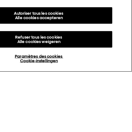
Autoriser tous les cookies
Alle cookies accepteren
Refuser tous les cookies
Alle cookies weigeren
Retour haut de page
Paramètres des cookies
Cookie-instellingen
n
L’Oréal Professionnel
14, rue Royale 75008 PARIS
consumercareNL@loreal.com