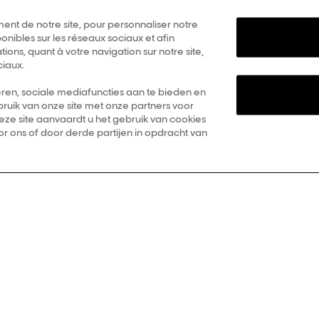
Essayer un nouveau look
ent de notre site, pour personnaliser notre
onibles sur les réseaux sociaux et afin
ons, quant à votre navigation sur notre site,
ciaux.
ren, sociale mediafuncties aan te bieden en
ruik van onze site met onze partners voor
deze site aanvaardt u het gebruik van cookies
r ons of door derde partijen in opdracht van
ous les produits de
Magazine
Trouver un salo
coloration
Voir tous les articles
ous les produits de
soins des cheveux
ous les produits de
tyling
Toutes les questions
sur les soins cheveux