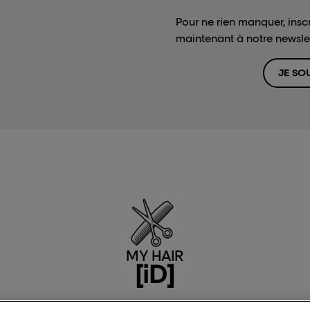
Pour ne rien manquer, insc
maintenant à notre newslet
JE SO
MY HAIR
[iD]