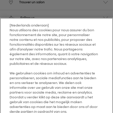
Trouver un salon
Follow us
[Nederlands onderaan]
Nous utilisons des cookies pour nous assurer du bon
L’Oréal Professionnel
fonctionnement de notre site, pour personnaliser
14, rue Royale 75008 PARIS
notre contenu et nos publicités, pour proposer des
consumercareNL@loreal.com
fonctionnalités disponibles sur les réseaux sociaux et
Retour haut de page
afin d’analyser notre trafic. Nous partageons
également des informations, quant à votre navigation
sur notre site, avec nos partenaires analytiques,
Choisir votre pays
publicitaires et de réseaux sociaux.
We gebruiken cookies om inhoud en advertenties te
Plan du site
personaliseren, sociale mediafuncties aan te bieden
en ons verkeer te analyseren. We delen ook
Conditions générales
informatie over uw gebruik van onze site met onze
Politique de confidentialité
partners voor sociale media, reclame en analytics.
Doordat u verder klikt op deze site aanvaardt u het
A propos
gebruik van cookies die het mogelijk maken
advertenties op maat aan te bieden door ons of door
Cookie Settings
derde partijen in opdracht van ons.