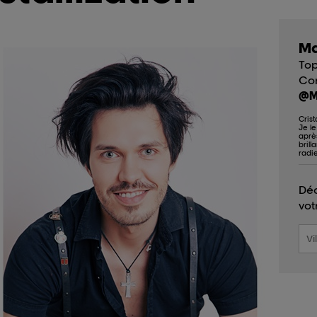
Ma
Top
Co
@M
Crist
Je l
après
brill
radi
Déc
vot