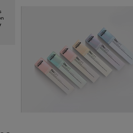
s
on
r