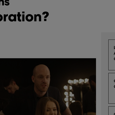
ns
oration?