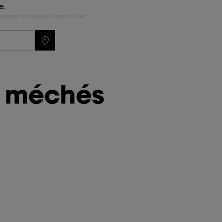
e.
iagnostic capillaire auprès d'un
u méchés