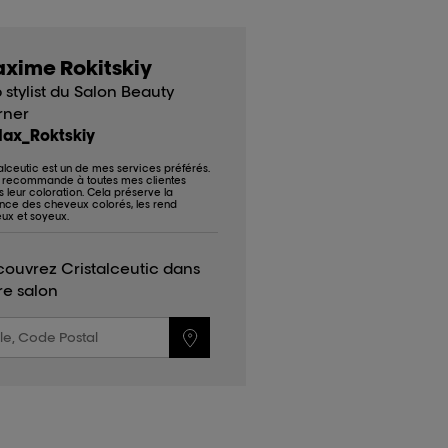
xime Rokitskiy
 stylist du Salon Beauty
rner
ax_Roktskiy
alceutic est un de mes services préférés.
e recommande à toutes mes clientes
 leur coloration. Cela préserve la
ance des cheveux colorés, les rend
eux et soyeux.
ouvrez Cristalceutic dans
re salon