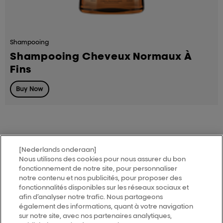
Shampooing
Shampooing Cheveux Normaux À
Fins
Buy Now
[Nederlands onderaan]
MY HAIR
[iD]
Nous utilisons des cookies pour nous assurer du bon
fonctionnement de notre site, pour personnaliser
notre contenu et nos publicités, pour proposer des
Trouver un salon
fonctionnalités disponibles sur les réseaux sociaux et
afin d’analyser notre trafic. Nous partageons
également des informations, quant à votre navigation
Follow us
sur notre site, avec nos partenaires analytiques,