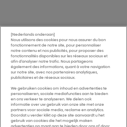
[Nederlands onderaan]
MY HAIR
[iD]
Nous utilisons des cookies pour nous assurer du bon
fonctionnement de notre site, pour personnaliser
notre contenu et nos publicités, pour proposer des
Vind een salon
fonctionnalités disponibles sur les réseaux sociaux et
afin d’analyser notre trafic. Nous partageons
également des informations, quant à votre navigation
Follow us
sur notre site, avec nos partenaires analytiques,
publicitaires et de réseaux sociaux.
L’Oréal Professionnel
We gebruiken cookies om inhoud en advertenties te
14, rue Royale 75008 PARIS
personaliseren, sociale mediafuncties aan te bieden
[email protected]
en ons verkeer te analyseren. We delen ook
Terug naar de top
informatie over uw gebruik van onze site met onze
partners voor sociale media, reclame en analytics.
Doordat u verder klikt op deze site aanvaardt u het
Kies je land
gebruik van cookies die het mogelijk maken
advertenties op maat aan te bieden door ons of door