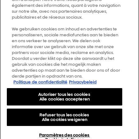
également des informations, quant à votre navigation
Follow us
sur notre site, avec nos partenaires analytiques,
publicitaires et de réseaux sociaux.
L’Oréal Professionnel
We gebruiken cookies om inhoud en advertenties te
14, rue Royale 75008 PARIS
personaliseren, sociale mediafuncties aan te bieden
[email protected]
en ons verkeer te analyseren. We delen ook
Terug naar de top
informatie over uw gebruik van onze site met onze
partners voor sociale media, reclame en analytics.
Doordat u verder klikt op deze site aanvaardt u het
Kies je land
gebruik van cookies die het mogelijk maken
advertenties op maat aan te bieden door ons of door
derde partijen in opdracht van ons.
Smartbond
Politique de confidentialité
Privacybeleid
Sitemap
Autoriser tous les cookies
Algemene voorwaarden
Alle cookies accepteren
Privacybeleid
Refuser tous les cookies
Over Ons
Alle cookies weigeren
Cookie Settings
Paramètres des cookies
AirLight Pro Terms & Conditions