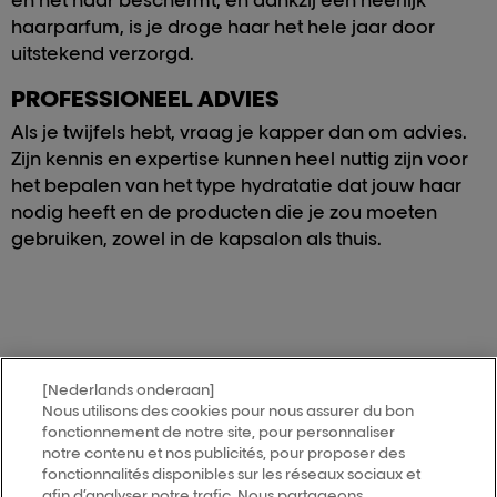
en het haar beschermt, en dankzij een heerlijk
haarparfum, is je droge haar het hele jaar door
uitstekend verzorgd.
PROFESSIONEEL ADVIES
Als je twijfels hebt, vraag je kapper dan om advies.
Zijn kennis en expertise kunnen heel nuttig zijn voor
het bepalen van het type hydratatie dat jouw haar
nodig heeft en de producten die je zou moeten
gebruiken, zowel in de kapsalon als thuis.
[Nederlands onderaan]
MY HAIR
[iD]
Nous utilisons des cookies pour nous assurer du bon
fonctionnement de notre site, pour personnaliser
notre contenu et nos publicités, pour proposer des
Vind een salon
fonctionnalités disponibles sur les réseaux sociaux et
afin d’analyser notre trafic. Nous partageons