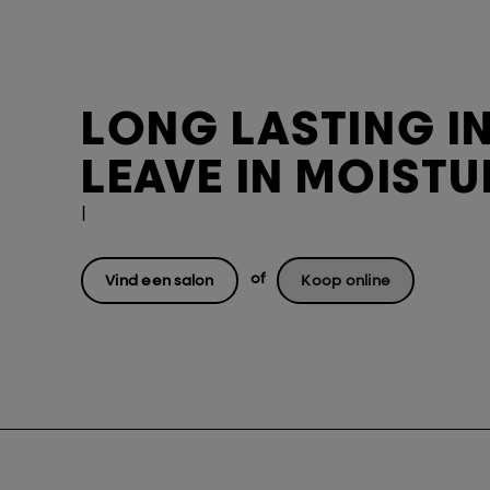
LONG LASTING I
LEAVE IN MOISTU
|
of
Vind een salon
Koop online