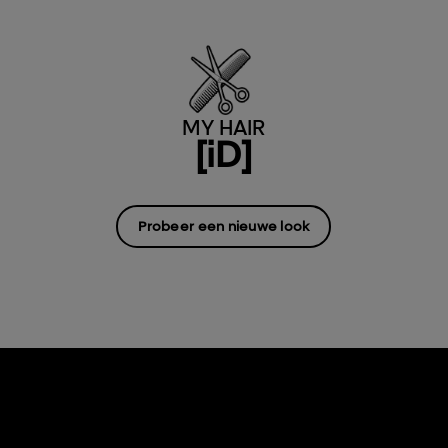
MY HAIR
[iD]
Probeer een nieuwe look