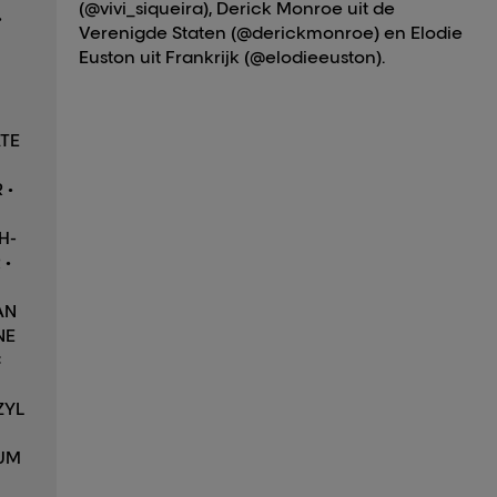
(@vivi_siqueira), Derick Monroe uit de
•
Verenigde Staten (@derickmonroe) en Elodie
Euston uit Frankrijk (@elodieeuston).
TE
 •
H-
 •
AN
NE
C
ZYL
UM