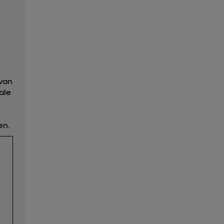
 van
ale
en.