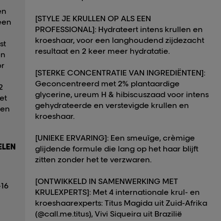
en
[STYLE JE KRULLEN OP ALS EEN
 een
PROFESSIONAL]: Hydrateert intens krullen en
kroeshaar, voor een langhoudend zijdezacht
st
resultaat en 2 keer meer hydratatie.
en
or
[STERKE CONCENTRATIE VAN INGREDIËNTEN]:
Geconcentreerd met 2% plantaardige
2
glycerine, ureum H & hibiscuszaad voor intens
et
gehydrateerde en verstevigde krullen en
gen
kroeshaar.
[UNIEKE ERVARING]: Een smeuïge, crèmige
LEN
glijdende formule die lang op het haar blijft
zitten zonder het te verzwaren.
[ONTWIKKELD IN SAMENWERKING MET
-16
KRULEXPERTS]: Met 4 internationale krul- en
kroeshaarexperts: Titus Magida uit Zuid-Afrika
(@call.me.titus), Vivi Siqueira uit Brazilië