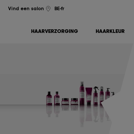
L'Oréal Professionnel
BE-fr
Vind een salon
HAARVERZORGING
HAARKLEUR