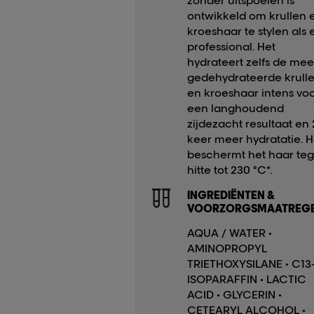
zonder uitspoelen is
ontwikkeld om krullen 
kroeshaar te stylen als
professional. Het
hydrateert zelfs de mee
gedehydrateerde krull
en kroeshaar intens vo
een langhoudend
zijdezacht resultaat en 
keer meer hydratatie. H
beschermt het haar te
hitte tot 230 °C*.
INGREDIËNTEN &
VOORZORGSMAATREGE
AQUA / WATER •
AMINOPROPYL
TRIETHOXYSILANE • C13
ISOPARAFFIN • LACTIC
ACID • GLYCERIN •
CETEARYL ALCOHOL •