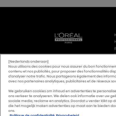
[Nederlands onderaan]
Nous utilisons des cookies pour nous assurer du bon fonctionnem
contenu et nos publicités, pour proposer des fonctionnalités disp
d’analyser notre trafic. Nous partageons également des informati
avec nos partenaires analytiques, publicitaires et de réseaux so
We gebruiken cookies om inhoud en advertenties te personalise
ons verkeer te analyseren. We delen ook informatie over uw geb
sociale media, reclame en analytics. Doordat u verder klikt op 
Kies je land
S
die het mogelijk maken advertenties op maat aan te bieden doo
ons.
A
Politique de confidentialité
Privacybeleid