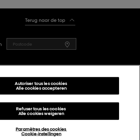
Terug naar de top
n
L’Oréal Professionnel
14, rue Royale 75008 PARIS
Autoriser tous les cookies
Alle cookies accepteren
[email protected]
Refuser tous les cookies
Alle cookies weigeren
er Ons
Cookie Settings
Paramètres des cookies
Cookie-instellingen