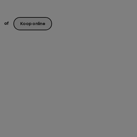
of
Koop online