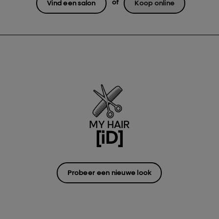
of
Vind een salon
Koop online
MY HAIR
[iD]
Probeer een nieuwe look