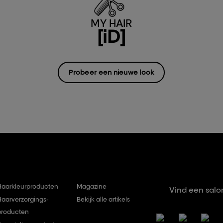
MY HAIR
[iD]
Probeer een nieuwe look
Haarkleurproducten
Magazine
Vind een salo
Haarverzorgings-
Bekijk alle artikels
producten