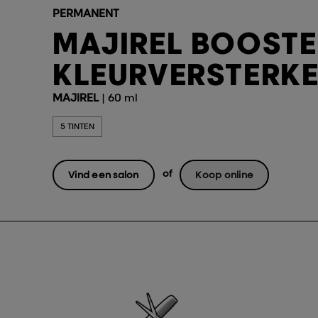
PERMANENT
MAJIREL BOOSTE
KLEURVERSTERK
MAJIREL
| 60 ml
5 TINTEN
of
Vind een salon
Koop online