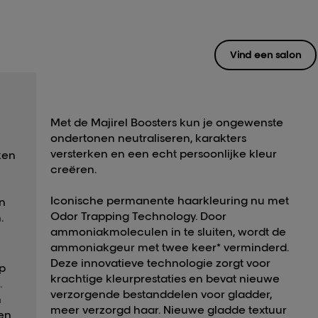
Vind een salon
Met de Majirel Boosters kun je ongewenste
ondertonen neutraliseren, karakters
versterken en een echt persoonlijke kleur
ken
creëren.
Iconische permanente haarkleuring nu met
an
Odor Trapping Technology. Door
​
ammoniakmoleculen in te sluiten, wordt de
ammoniakgeur met twee keer* verminderd.
Deze innovatieve technologie zorgt voor
op
krachtige kleurprestaties en bevat nieuwe
​
verzorgende bestanddelen voor gladder,
n
meer verzorgd haar. Nieuwe gladde textuur
en