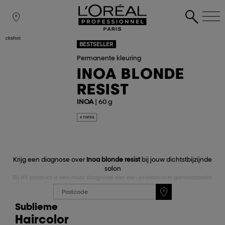
BESTSELLER
Permanente kleuring
INOA BLONDE
RESIST
INOA
| 60 g
4 TINTEN
Krijg een diagnose over
Inoa blonde resist
bij jouw dichtstbijzijnde
salon
Bij dit product is een haar diagnose van een professionel genoodzaakt.
Sublieme
Haircolor