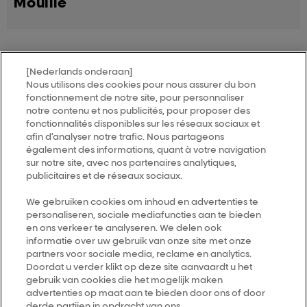
Mouillé
[Nederlands onderaan]
Nous utilisons des cookies pour nous assurer du bon
MY HAIR
[iD]
fonctionnement de notre site, pour personnaliser
notre contenu et nos publicités, pour proposer des
fonctionnalités disponibles sur les réseaux sociaux et
Trouver un salon
afin d’analyser notre trafic. Nous partageons
également des informations, quant à votre navigation
sur notre site, avec nos partenaires analytiques,
publicitaires et de réseaux sociaux.
Follow us
We gebruiken cookies om inhoud en advertenties te
personaliseren, sociale mediafuncties aan te bieden
L’Oréal Professionnel
14, rue Royale 75008 PARIS
en ons verkeer te analyseren. We delen ook
consumercareNL@loreal.com
informatie over uw gebruik van onze site met onze
partners voor sociale media, reclame en analytics.
Retour haut de page
Doordat u verder klikt op deze site aanvaardt u het
gebruik van cookies die het mogelijk maken
advertenties op maat aan te bieden door ons of door
Choisir votre pays
derde partijen in opdracht van ons.