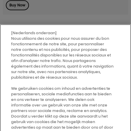
Buy Now
[Nederlands onderaan]
Nous utilisons des cookies pour nous assurer du bon
MY HAIR
[iD]
fonctionnement de notre site, pour personnaliser
notre contenu et nos publicités, pour proposer des
fonctionnalités disponibles sur les réseaux sociaux et
Trouver un salon
afin d’analyser notre trafic. Nous partageons
également des informations, quant à votre navigation
sur notre site, avec nos partenaires analytiques,
publicitaires et de réseaux sociaux.
Follow us
We gebruiken cookies om inhoud en advertenties te
personaliseren, sociale mediafuncties aan te bieden
L’Oréal Professionnel
14, rue Royale 75008 PARIS
en ons verkeer te analyseren. We delen ook
consumercareNL@loreal.com
informatie over uw gebruik van onze site met onze
partners voor sociale media, reclame en analytics.
Retour haut de page
Doordat u verder klikt op deze site aanvaardt u het
gebruik van cookies die het mogelijk maken
advertenties op maat aan te bieden door ons of door
Choisir votre pays