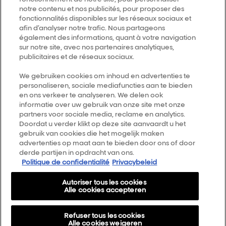
notre contenu et nos publicités, pour proposer des
fonctionnalités disponibles sur les réseaux sociaux et
Trouver un salon
afin d’analyser notre trafic. Nous partageons
également des informations, quant à votre navigation
sur notre site, avec nos partenaires analytiques,
publicitaires et de réseaux sociaux.
Follow us
We gebruiken cookies om inhoud en advertenties te
personaliseren, sociale mediafuncties aan te bieden
L’Oréal Professionnel
14, rue Royale 75008 PARIS
en ons verkeer te analyseren. We delen ook
consumercareNL@loreal.com
informatie over uw gebruik van onze site met onze
partners voor sociale media, reclame en analytics.
Retour haut de page
Doordat u verder klikt op deze site aanvaardt u het
gebruik van cookies die het mogelijk maken
advertenties op maat aan te bieden door ons of door
Choisir votre pays
derde partijen in opdracht van ons.
Politique de confidentialité
Privacybeleid
Plan du site
Autoriser tous les cookies
Conditions générales
Alle cookies accepteren
Politique de confidentialité
Refuser tous les cookies
A propos
Alle cookies weigeren