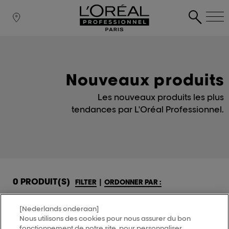
Nouveaux produits
Les nouveaux produits les plus
tendances par L'Oréal Professionnel.
0 PRODUIT(S)
FILTER
|
ORDONNER PAR :
[Nederlands onderaan]
Nous utilisons des cookies pour nous assurer du bon
MY HAIR
[iD]
fonctionnement de notre site, pour personnaliser