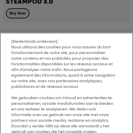
STEAMPOD 3.0
Buy Now
[Nederlands onderaan]
Nous utilisons des cookies pour nous assurer du bon
MY HAIR
[iD]
fonctionnement de notre site, pour personnaliser
notre contenu et nos publicités, pour proposer des
fonctionnalités disponibles sur les réseaux sociaux et
Trouver un salon
afin d’analyser notre trafic. Nous partageons
également des informations, quant à votre navigation
sur notre site, avec nos partenaires analytiques,
publicitaires et de réseaux sociaux.
Follow us
We gebruiken cookies om inhoud en advertenties te
personaliseren, sociale mediafuncties aan te bieden
L’Oréal Professionnel
14, rue Royale 75008 PARIS
en ons verkeer te analyseren. We delen ook
consumercareNL@loreal.com
informatie over uw gebruik van onze site met onze
partners voor sociale media, reclame en analytics.
Retour haut de page
Doordat u verder klikt op deze site aanvaardt u het
gebruik van cookies die het mogelijk maken