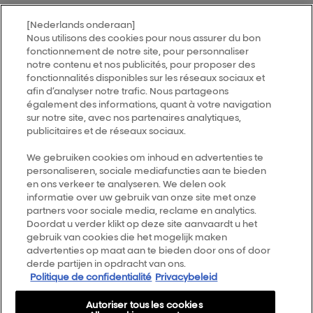
[Nederlands onderaan]
MY HAIR
[iD]
Nous utilisons des cookies pour nous assurer du bon
fonctionnement de notre site, pour personnaliser
notre contenu et nos publicités, pour proposer des
Trouver un salon
fonctionnalités disponibles sur les réseaux sociaux et
afin d’analyser notre trafic. Nous partageons
également des informations, quant à votre navigation
Follow us
sur notre site, avec nos partenaires analytiques,
publicitaires et de réseaux sociaux.
L’Oréal Professionnel
We gebruiken cookies om inhoud en advertenties te
14, rue Royale 75008 PARIS
personaliseren, sociale mediafuncties aan te bieden
consumercareNL@loreal.com
en ons verkeer te analyseren. We delen ook
informatie over uw gebruik van onze site met onze
Retour haut de page
partners voor sociale media, reclame en analytics.
Doordat u verder klikt op deze site aanvaardt u het
Choisir votre pays
gebruik van cookies die het mogelijk maken
advertenties op maat aan te bieden door ons of door
derde partijen in opdracht van ons.
Plan du site
Politique de confidentialité
Privacybeleid
Conditions générales
Autoriser tous les cookies