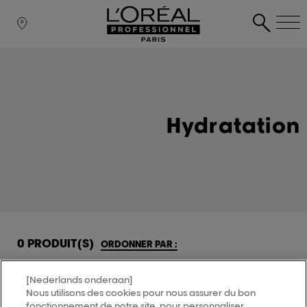
Hydratation
0 PRODUIT(S)
ORDONNER PAR :
[Nederlands onderaan]
Nous utilisons des cookies pour nous assurer du bon
MY HAIR
[iD]
fonctionnement de notre site, pour personnaliser