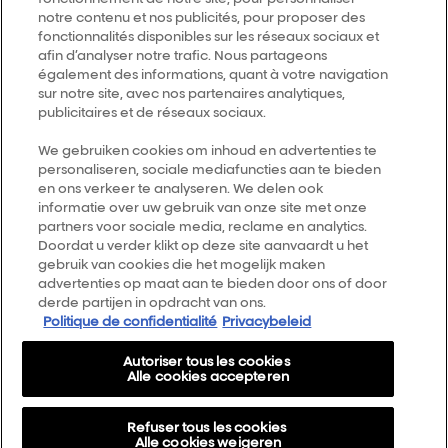
notre contenu et nos publicités, pour proposer des
fonctionnalités disponibles sur les réseaux sociaux et
Trouver un salon
afin d’analyser notre trafic. Nous partageons
également des informations, quant à votre navigation
sur notre site, avec nos partenaires analytiques,
publicitaires et de réseaux sociaux.
Follow us
We gebruiken cookies om inhoud en advertenties te
personaliseren, sociale mediafuncties aan te bieden
L’Oréal Professionnel
14, rue Royale 75008 PARIS
en ons verkeer te analyseren. We delen ook
consumercareNL@loreal.com
informatie over uw gebruik van onze site met onze
partners voor sociale media, reclame en analytics.
Retour haut de page
Doordat u verder klikt op deze site aanvaardt u het
gebruik van cookies die het mogelijk maken
advertenties op maat aan te bieden door ons of door
Choisir votre pays
derde partijen in opdracht van ons.
Politique de confidentialité
Privacybeleid
Plan du site
Autoriser tous les cookies
Conditions générales
Alle cookies accepteren
Politique de confidentialité
Refuser tous les cookies
A propos
Alle cookies weigeren