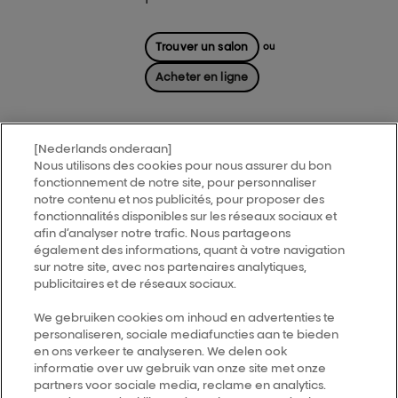
Trouver un salon
ou
Acheter en ligne
[Nederlands onderaan]
Nous utilisons des cookies pour nous assurer du bon
MY HAIR
[iD]
fonctionnement de notre site, pour personnaliser
notre contenu et nos publicités, pour proposer des
fonctionnalités disponibles sur les réseaux sociaux et
Trouver un salon
afin d’analyser notre trafic. Nous partageons
également des informations, quant à votre navigation
sur notre site, avec nos partenaires analytiques,
Follow us
publicitaires et de réseaux sociaux.
We gebruiken cookies om inhoud en advertenties te
personaliseren, sociale mediafuncties aan te bieden
L’Oréal Professionnel
14, rue Royale 75008 PARIS
en ons verkeer te analyseren. We delen ook
consumercareNL@loreal.com
informatie over uw gebruik van onze site met onze
partners voor sociale media, reclame en analytics.
Retour haut de page