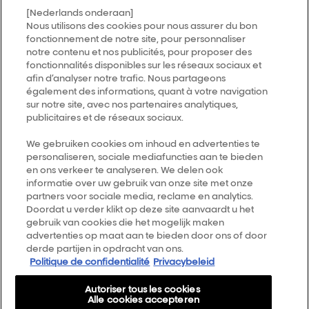
[Nederlands onderaan]
Trouver un salon
Nous utilisons des cookies pour nous assurer du bon
fonctionnement de notre site, pour personnaliser
notre contenu et nos publicités, pour proposer des
fonctionnalités disponibles sur les réseaux sociaux et
Follow us
afin d’analyser notre trafic. Nous partageons
également des informations, quant à votre navigation
sur notre site, avec nos partenaires analytiques,
L’Oréal Professionnel
14, rue Royale 75008 PARIS
publicitaires et de réseaux sociaux.
consumercareNL@loreal.com
We gebruiken cookies om inhoud en advertenties te
Retour haut de page
personaliseren, sociale mediafuncties aan te bieden
en ons verkeer te analyseren. We delen ook
informatie over uw gebruik van onze site met onze
Choisir votre pays
partners voor sociale media, reclame en analytics.
Doordat u verder klikt op deze site aanvaardt u het
Plan du site
gebruik van cookies die het mogelijk maken
advertenties op maat aan te bieden door ons of door
Conditions générales
derde partijen in opdracht van ons.
Politique de confidentialité
Privacybeleid
Politique de confidentialité
A propos
Autoriser tous les cookies
Alle cookies accepteren