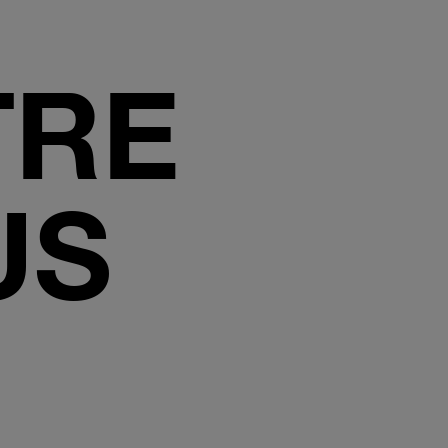
TRE
US