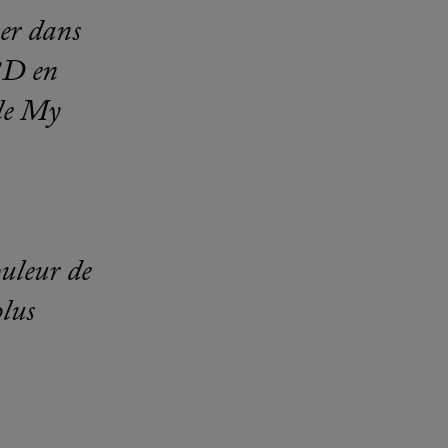
ier dans
 3D en
yle My
ouleur de
plus