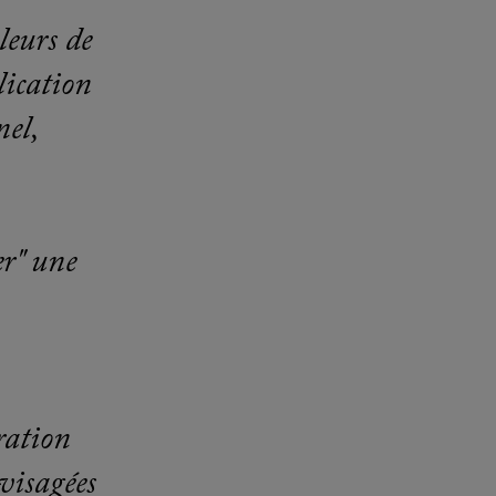
leurs de
lication
nel,
er" une
ration
visagées