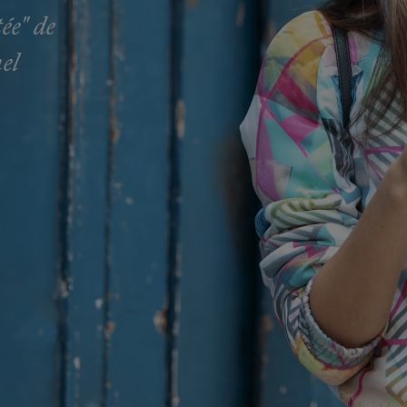
ée" de
el