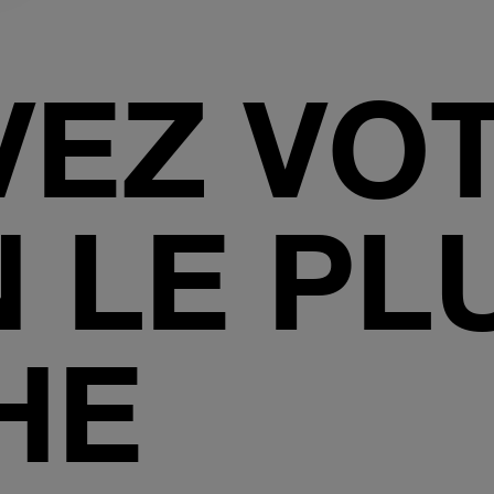
VEZ VO
 LE PL
HE