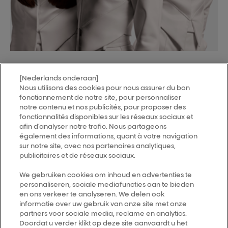
[Nederlands onderaan]
Nous utilisons des cookies pour nous assurer du bon
MY HAIR
[iD]
fonctionnement de notre site, pour personnaliser
notre contenu et nos publicités, pour proposer des
fonctionnalités disponibles sur les réseaux sociaux et
Trouver un salon
afin d’analyser notre trafic. Nous partageons
également des informations, quant à votre navigation
sur notre site, avec nos partenaires analytiques,
Follow us
publicitaires et de réseaux sociaux.
We gebruiken cookies om inhoud en advertenties te
personaliseren, sociale mediafuncties aan te bieden
L’Oréal Professionnel
14, rue Royale 75008 PARIS
en ons verkeer te analyseren. We delen ook
consumercareNL@loreal.com
informatie over uw gebruik van onze site met onze
partners voor sociale media, reclame en analytics.
Retour haut de page
Doordat u verder klikt op deze site aanvaardt u het